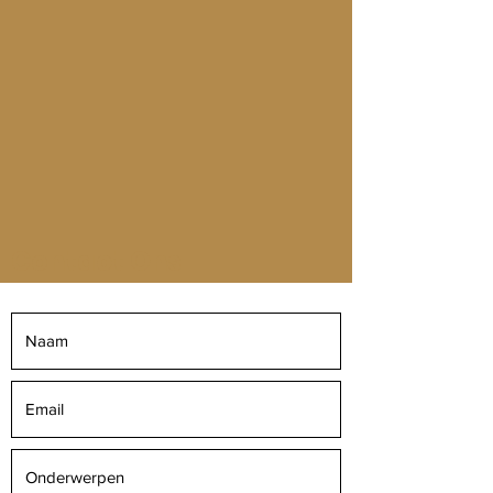
Echt heel lekker gegeten! Heerlijk verse producten
en een super leuke en allerte ober!
Hindrikje Miedema
Contact Ons